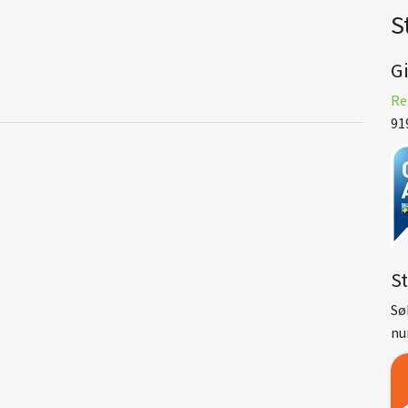
S
G
Re
91
S
Sø
nu