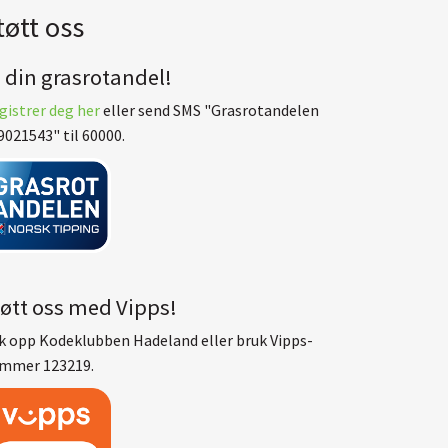
tøtt oss
i din grasrotandel!
gistrer deg her
eller send SMS "Grasrotandelen
9021543" til 60000.
tøtt oss med Vipps!
k opp Kodeklubben Hadeland eller bruk Vipps-
mmer 123219.