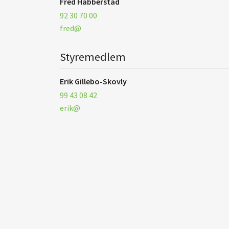
Fred Habberstad
92 30 70 00
fred@
Styremedlem
Erik Gillebo-Skovly
99 43 08 42
erik@