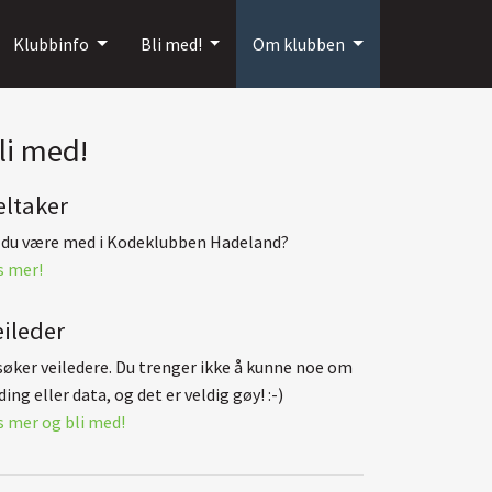
Klubbinfo
Bli med!
Om klubben
li med!
eltaker
l du være med i Kodeklubben Hadeland?
s mer!
eileder
 søker veiledere. Du trenger ikke å kunne noe om
ing eller data, og det er veldig gøy! :-)
s mer og bli med!