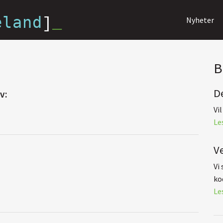
eland
]
_
Nyheter
B
D
v:
Vi
Le
V
Vi
kod
Le