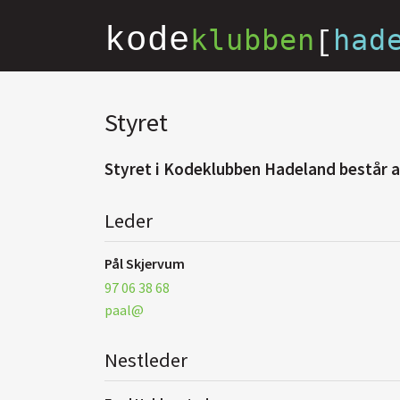
kode
klubben
had
[
Styret
Styret i Kodeklubben Hadeland består a
Leder
Pål Skjervum
97 06 38 68
paal@
Nestleder