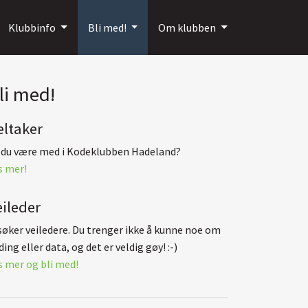
Klubbinfo
Bli med!
Om klubben
li med!
eltaker
l du være med i Kodeklubben Hadeland?
s mer!
eileder
 søker veiledere. Du trenger ikke å kunne noe om
ing eller data, og det er veldig gøy! :-)
s mer og bli med!