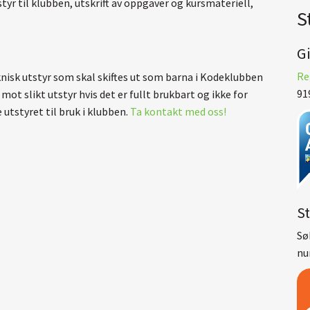
tstyr til klubben, utskrift av oppgaver og kursmateriell,
S
G
Re
knisk utstyr som skal skiftes ut som barna i Kodeklubben
91
mot slikt utstyr hvis det er fullt brukbart og ikke for
utstyret til bruk i klubben.
Ta kontakt med oss!
S
Sø
nu