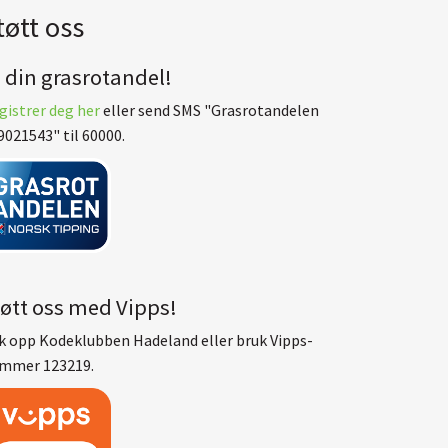
tøtt oss
i din grasrotandel!
gistrer deg her
eller send SMS "Grasrotandelen
9021543" til 60000.
tøtt oss med Vipps!
k opp Kodeklubben Hadeland eller bruk Vipps-
mmer 123219.