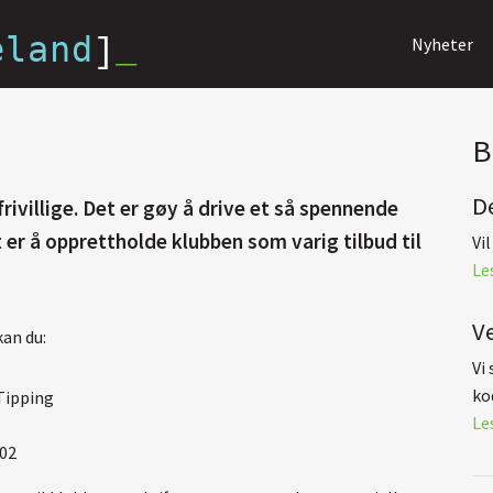
eland
]
_
Nyheter
B
D
villige. Det er gøy å drive et så spennende
 er å opprettholde klubben som varig tilbud til
Vi
Le
V
an du:
Vi
kod
Tipping
Le
202