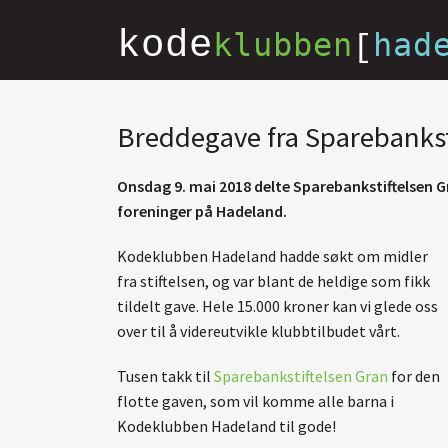
kode
klubben
had
[
Breddegave fra Sparebankst
Onsdag 9. mai 2018 delte Sparebankstiftelsen Gr
foreninger på Hadeland.
Kodeklubben Hadeland hadde søkt om midler
fra stiftelsen, og var blant de heldige som fikk
tildelt gave. Hele 15.000 kroner kan vi glede oss
over til å videreutvikle klubbtilbudet vårt.
Tusen takk til
Sparebankstiftelsen Gran
for den
flotte gaven, som vil komme alle barna i
Kodeklubben Hadeland til gode!