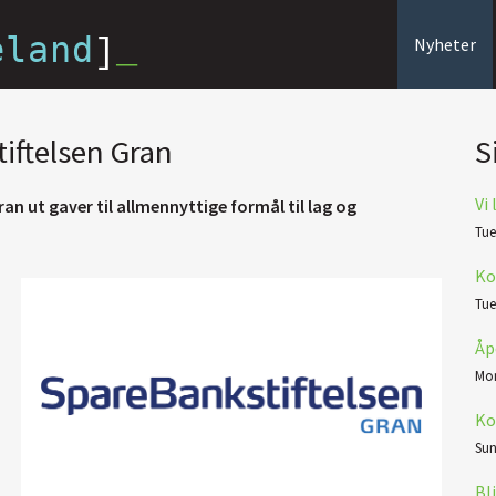
eland
]
_
Nyheter
iftelsen Gran
S
Vi
an ut gaver til allmennyttige formål til lag og
Tue
Ko
Tue
Åp
Mon
Ko
Sun
Bl