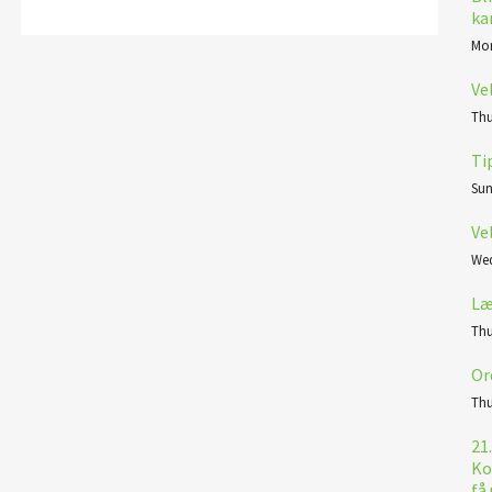
ka
Mon
Ve
Thu
Ti
Sun
Ve
Wed
Læ
Thu
Or
Thu
21
Ko
få