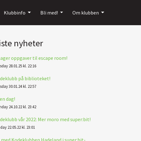
Klubbinfo
Bli med!
Om klubben
iste nyheter
 lager oppgaver til escape room!
sday 28.01.25 kl. 22:16
deklubb på biblioteket!
sday 30.01.24 kl. 22:57
en dag!
day 24.10.22 kl. 23:42
deklubb vår 2022: Mer moro med super:bit!
day 22.05.22 kl. 23:01
i med Kodeklubben Hadeland i super:bit-