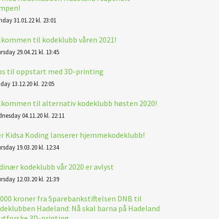
mpen!
day 31.01.22 kl. 23:01
lkommen til kodeklubb våren 2021!
rsday 29.04.21 kl. 13:45
ps til oppstart med 3D-printing
day 13.12.20 kl. 22:05
lkommen til alternativ kodeklubb høsten 2020!
nesday 04.11.20 kl. 22:11
r Kidsa Koding lanserer hjemmekodeklubb!
rsday 19.03.20 kl. 12:34
dinær kodeklubb vår 2020 er avlyst
rsday 12.03.20 kl. 21:39
.000 kroner fra Sparebankstiftelsen DNB til
deklubben Hadeland: Nå skal barna på Hadeland
 utforske 3D-printing